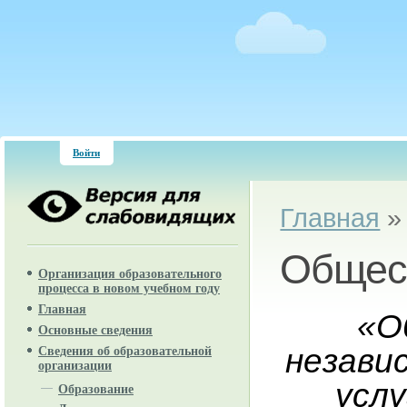
Войти
Вы здесь
Главная
Общес
Организация образовательного
процесса в новом учебном году
Главная
«О
Основные сведения
незави
Сведения об образовательной
организации
усл
Образование