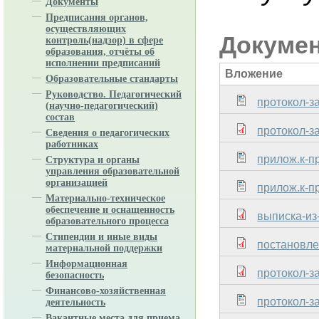
Документы
Предписания органов,
осуществляющих
Докуме
контроль(надзор) в сфере
образования, отчёты об
исполнении предписаний
Вложение
Образовательные стандарты
Руководство. Педагогический
протокол-з
(научно-педагогический)
состав
протокол-з
Сведения о педагогических
работниках
прилож.к-п
Структура и органы
управления образовательной
организацией
прилож.к-п
Материально-техническое
обеспечение и оснащенность
выписка-из
образовательного процесса
Стипендии и иные виды
постановле
материальной поддержки
Информационная
протокол-з
безопасность
Финансово-хозяйственная
протокол-з
деятельность
Вакантные места для приема